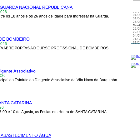
05/0
30/1
GUARDA NACIONAL REPUBLICANA
29/1
ACT
2026
Mari
24/1
ntre os 18 anos e os 26 anos de idade para ingressar na Guarda.
18/1
17/1
16/1
15/1
15/1
15/1
 DE BOMBEIRO
15/1
15/1
2026
15/1
EPFA ABRE PORTAS AO CURSO PROFISSIONAL DE BOMBEIROS
13/1
Cim
13/1
São 
13/1
13/1
rigente Associativo
11/1
11/1
026
10/1
pal do Estatuto do Dirigente Associativo de Vila Nova da Barquinha
09/0
09/0
09/0
08/0
08/0
03/0
ANTA CATARINA
026
08-09 e 10 de Agosto, as Festas em Honra de SANTA CATARINA.
ÃO ABASTECIMENTO ÁGUA