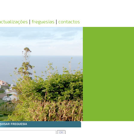
actualizações
|
freguesias
|
contactos
7 -
JF Arraiolos
7 -
JF Alegrete
7 -
JF Santa Maria de Marvão
7 -
JF Fragosela
7 -
JF Lajes do Pico
7 -
JF Serro Ventoso
6 -
JF Tarouquela
6 -
JF União das freguesias de Oliveira do Hospital e
Paio de Gramaços
6 -
JF Freineda
6 -
JF Várzea da Serra
6 -
JF São Romão
6 -
JF União das freguesias de Romeira e Várzea
6 -
JF Sendim
6 -
JF Vaiamonte
5 -
JF União das freguesias de Castelãos e Vilar do
te
5 -
JF União das freguesias de Talhinhas e Bagueixe
5 -
JF Ferreiras
5 -
JF Nogueira e Silva Escura
4 -
JF Fontelo
3 -
JF Atalaia
3 -
JF Esgueira
3 -
JF Santa Bárbara
3 -
JF Alfundão
2 -
JF Moreira de Rei
2 -
JF Apúlia
2 -
JF Vimeiro
QUISAR FREGUESIA
1 -
JF Lapa dos Dinheiros
1 -
JF União das freguesias de Freigil e Miomães
1 -
JF Piedade