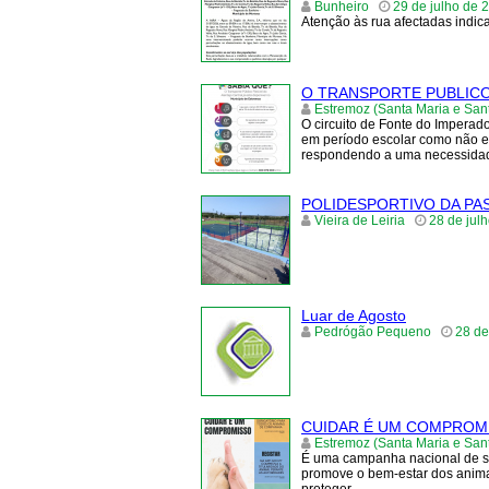
Bunheiro
29 de julho de 
Atenção às rua afectadas indi
O TRANSPORTE PUBLICO
Estremoz (Santa Maria e Sa
O circuito de Fonte do Imperad
em período escolar como não esc
respondendo a uma necessidade
POLIDESPORTIVO DA P
Vieira de Leiria
28 de jul
Luar de Agosto
Pedrógão Pequeno
28 de
CUIDAR É UM COMPROM
Estremoz (Santa Maria e Sa
É uma campanha nacional de se
promove o bem-estar dos animais