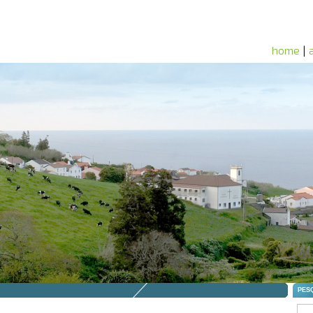
home
|
30/0
30/0
21/0
20/0
08/0
07/0
29/0
26/0
São 
25/0
25/0
05/0
02/0
01/0
01/0
25/0
Mon
25/0
22/0
04/0
24/0
31/0
26/0
25/0
03/0
11/0
11/0
03/0
PES
26/0
21/0
21/0