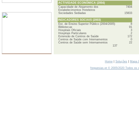
ACTIVIDADE ECONÓMICA (2004)
Capacidade de Alojamento dos
7404
SERVIDORES
Estabelecimentos Hoteleiros
Sociedades Sediadas
15833
INDICADORES SOCIAIS (2003)
Est. de Ensino Superior Público (2004/2005)
8
Bibliotecas
91
Hospitais Oficiais
3
Hospitais Particulares
2
Extensão de Centros de Saúde
172
Centros de Saúde com Internamentos
0
Centros de Saúde sem Internamentos
22
137
|
|
Home
Soluções
Mapa 
freguesias.pt © 2005/2020 Todos os d