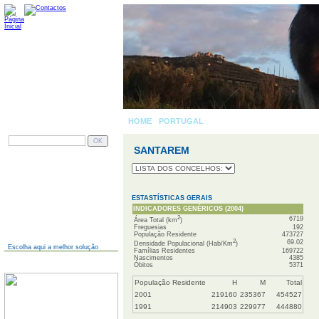
HOME
-
PORTUGAL
» SANTAREM
PESQUISAR
SANTAREM
AINDA NÃO TEM SITE?
ESTASTÍSTICAS GERAIS
INDICADORES GENÉRICOS (2004)
2
6719
Área Total (km
)
Freguesias
192
População Residente
473727
2
69.02
Densidade Populacional (Hab/Km
)
Escolha aqui a melhor solução
Famílias Residentes
169722
Nascimentos
4385
JÁ TEM SITE?
Óbitos
5371
População Residente
H
M
Total
2001
219160
235367
454527
1991
214903
229977
444880