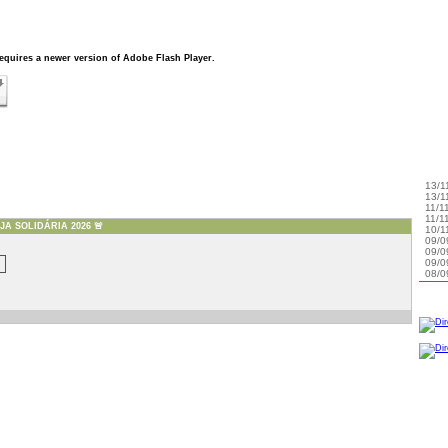
13/1
São 
13/1
13/1
11/1
equires a newer version of Adobe Flash Player.
11/1
10/1
09/0
09/0
09/0
08/0
08/0
03/0
ACT
A SOLIDÁRIA 2026 🚨