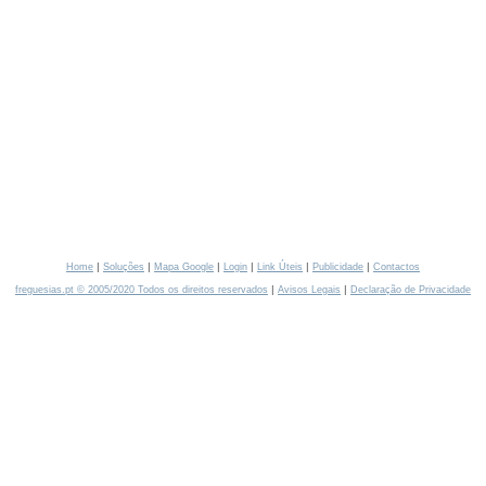
|
|
|
|
|
|
Home
Soluções
Mapa Google
Login
Link Úteis
Publicidade
Contactos
|
|
freguesias.pt © 2005/2020 Todos os direitos reservados
Avisos Legais
Declaração de Privacidade