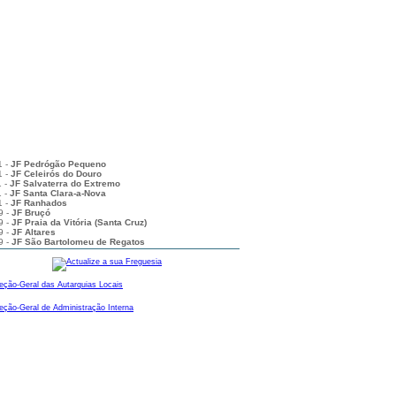
1 -
JF União das freguesias de Santa Cruz do Douro e
Tomé de Covelas
1 -
JF Pedrógão Pequeno
1 -
JF Celeirós do Douro
1 -
JF Salvaterra do Extremo
1 -
JF Santa Clara-a-Nova
1 -
JF Ranhados
9 -
JF Bruçó
9 -
JF Praia da Vitória (Santa Cruz)
9 -
JF Altares
9 -
JF São Bartolomeu de Regatos
9 -
JF Porto Martins
9 -
JF Beça
UALIZAÇÕES