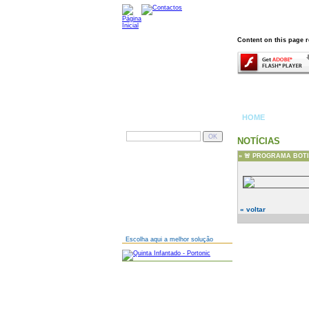
Content on this page r
HOME
PESQUISAR
NOTÍCIAS
»
🚨 PROGRAMA BOTIJ
AINDA NÃO TEM SITE?
« voltar
Escolha aqui a melhor solução