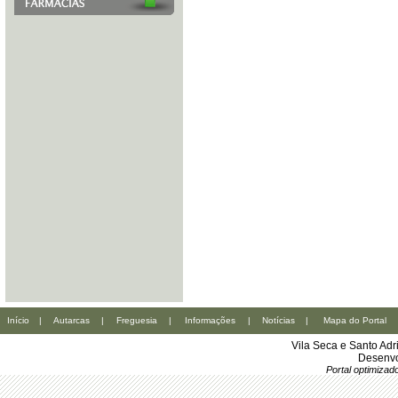
Início
|
Autarcas
|
Freguesia
|
Informações
|
Notícias
|
Mapa do Portal
Vila Seca e Santo Ad
Desenvo
Portal optimiza