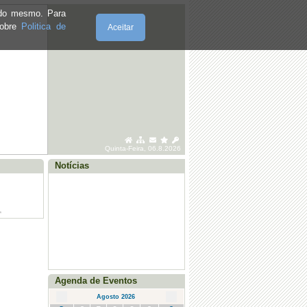
e do mesmo. Para
sobre
Politica de
Aceitar
·
Posto Saúde Móvel - Marmelal - julho
2026
·
Posto Saúde Móvel - Santo Adrião -
Quinta-Feira, 06.8.2026
julho 2026
Notícias
·
Posto Saúde Móvel - Vila Seca - julho
2026
·
Posto Saúde Móvel - Agosto (Sto.
Adrião, Vila Seca e Marmelal)
Agenda de Eventos
Agosto 2026