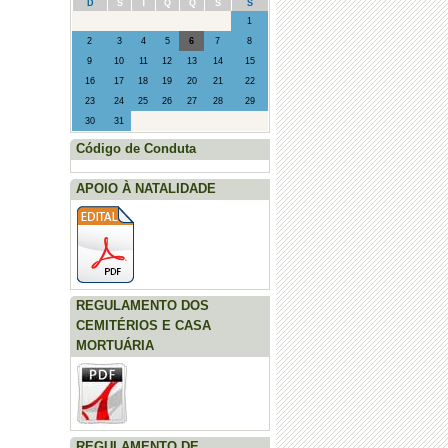
D
S
T
Q
Q
S
S
1
2
3
4
5
6
7
8
9
10
11
12
13
14
15
16
17
18
19
20
21
22
23
24
25
26
27
28
29
30
31
Código de Conduta
APOIO À NATALIDADE
REGULAMENTO DOS
CEMITÉRIOS E CASA
MORTUÁRIA
REGULAMENTO DE