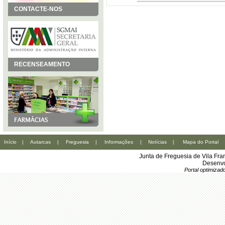
CONTACTE-NOS
RECENSEAMENTO
Início
|
Autarcas
|
Freguesia
|
Informações
|
Notícias
|
Mapa do Portal
Junta de Freguesia de Vila Fr
Desenvo
Portal optimiza