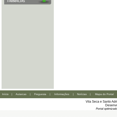
Início
|
Autarcas
|
Freguesia
|
Informações
|
Notícias
|
Mapa do Portal
Vila Seca e Santo Ad
Desenvo
Portal optimiza