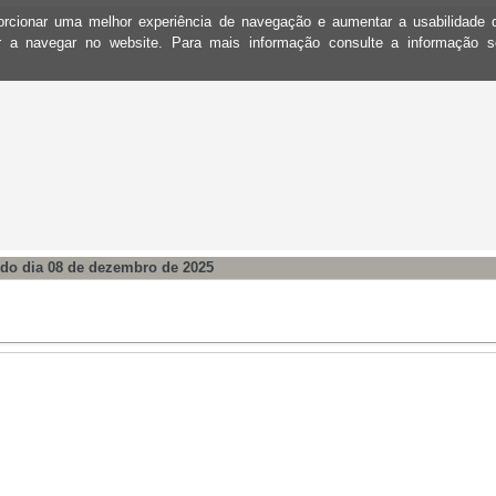
oporcionar uma melhor experiência de navegação e aumentar a usabilidad
ar a navegar no website. Para mais informação consulte a informação 
do dia 08 de dezembro de 2025