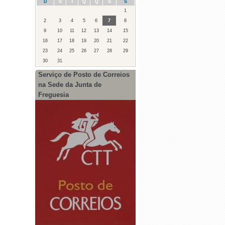
D
S
T
Q
Q
S
S
1
2
3
4
5
6
7
8
9
10
11
12
13
14
15
16
17
18
19
20
21
22
23
24
25
26
27
28
29
30
31
Serviço de Posto de Correios
na Sede da Junta de
Freguesia