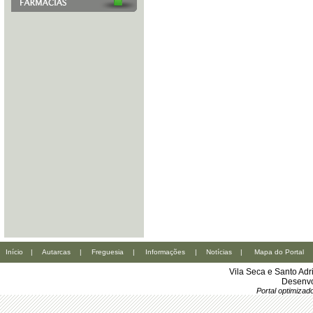
Início
|
Autarcas
|
Freguesia
|
Informações
|
Notícias
|
Mapa do Portal
Vila Seca e Santo Ad
Desenvo
Portal optimiza