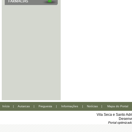
Início
|
Autarcas
|
Freguesia
|
Informações
|
Notícias
|
Mapa do Portal
Vila Seca e Santo Ad
Desenvo
Portal optimiza