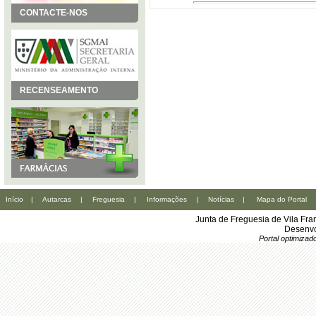
CONTACTE-NOS
RECENSEAMENTO
Início
|
Autarcas
|
Freguesia
|
Informações
|
Notícias
|
Mapa do Portal
Junta de Freguesia de Vila Fr
Desenvo
Portal optimiza