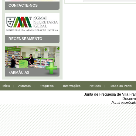
CONTACTE-NOS
RECENSEAMENTO
Início
|
Autarcas
|
Freguesia
|
Informações
|
Notícias
|
Mapa do Portal
Junta de Freguesia de Vila Fr
Desenvo
Portal optimiza