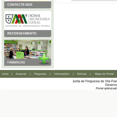
CONTACTE-NOS
RECENSEAMENTO
Início
|
Autarcas
|
Freguesia
|
Informações
|
Notícias
|
Mapa do Portal
Junta de Freguesia de Vila Fr
Desenvo
Portal optimiza