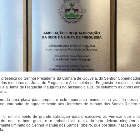
a presença do Senhor Presidente da Câmara de Gouveia, do Senhor Comendador
 dos membros da Junta de Freguesia e Assembleia de Freguesia e muitos conte
que a Junta de Freguesia inaugurou no passado dia 20 de setembro as obras efe
unta.
errada uma placa para perpetuar este importante momento na vida da nossa f
mo uma outra de agradecimento aos Herdeiros de Manuel dos Santos Ribeiro e
e foi um momento de grande satisfação para o executivo ao verificar que a op
de que, o bom gosto e o trabalho ali realizado não deixou ninguém ind
ente um neto do Senhor Manuel dos Santos Ribeiro, que por sinal, nasceu na c
da.