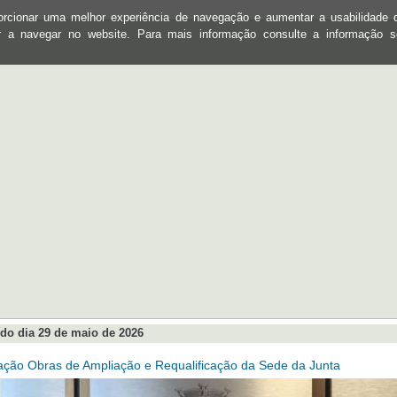
oporcionar uma melhor experiência de navegação e aumentar a usabilidad
ar a navegar no website. Para mais informação consulte a informação 
do dia 29 de maio de 2026
ação Obras de Ampliação e Requalificação da Sede da Junta