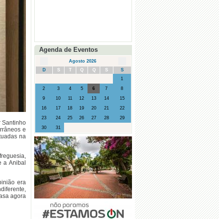
Agenda de Eventos
Agosto 2026
D
S
T
Q
Q
S
S
1
2
3
4
5
6
7
8
9
10
11
12
13
14
15
16
17
18
19
20
21
22
23
24
25
26
27
28
29
 Santinho
30
31
rrâneos e
tuadas na
reguesia,
 a Anibal
inião era
iferente,
asa agora