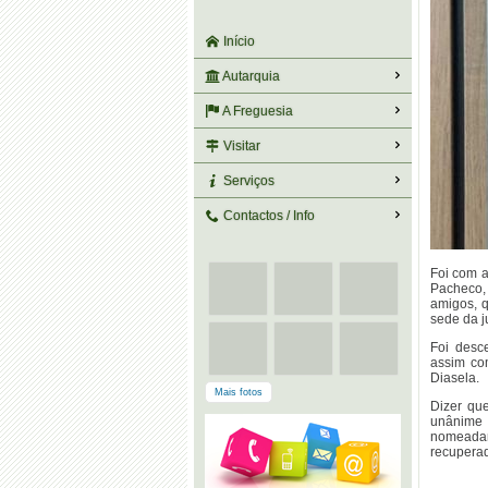
Início
Autarquia
A Freguesia
Visitar
Serviços
Contactos / Info
Foi com 
Pacheco,
amigos, 
sede da j
Foi desc
assim co
Diasela.
Mais fotos
Dizer qu
unânime 
nomeadam
recupera