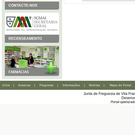
CONTACTE-NOS
RECENSEAMENTO
Início
|
Autarcas
|
Freguesia
|
Informações
|
Notícias
|
Mapa do Portal
Junta de Freguesia de Vila Fr
Desenvo
Portal optimiza