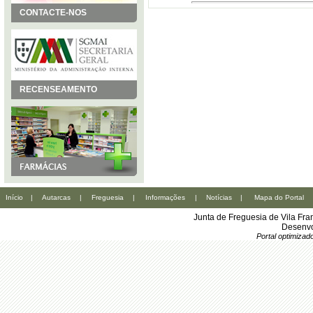
CONTACTE-NOS
RECENSEAMENTO
Início
|
Autarcas
|
Freguesia
|
Informações
|
Notícias
|
Mapa do Portal
Junta de Freguesia de Vila Fr
Desenvo
Portal optimiza