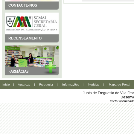
CONTACTE-NOS
RECENSEAMENTO
Início
|
Autarcas
|
Freguesia
|
Informações
|
Notícias
|
Mapa do Portal
Junta de Freguesia de Vila Fr
Desenvo
Portal optimiza