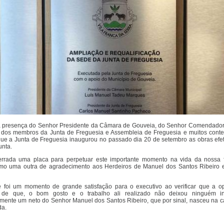
a presença do Senhor Presidente da Câmara de Gouveia, do Senhor Comendador
 dos membros da Junta de Freguesia e Assembleia de Freguesia e muitos conte
que a Junta de Freguesia inaugurou no passado dia 20 de setembro as obras efe
unta.
errada uma placa para perpetuar este importante momento na vida da nossa f
mo uma outra de agradecimento aos Herdeiros de Manuel dos Santos Ribeiro e
e foi um momento de grande satisfação para o executivo ao verificar que a op
de que, o bom gosto e o trabalho ali realizado não deixou ninguém ind
ente um neto do Senhor Manuel dos Santos Ribeiro, que por sinal, nasceu na c
da.