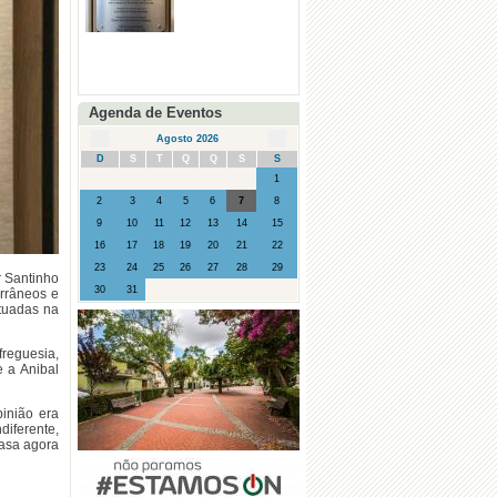
Agenda de Eventos
Agosto 2026
D
S
T
Q
Q
S
S
1
2
3
4
5
6
7
8
9
10
11
12
13
14
15
16
17
18
19
20
21
22
23
24
25
26
27
28
29
 Santinho
30
31
rrâneos e
tuadas na
reguesia,
 a Anibal
inião era
iferente,
asa agora