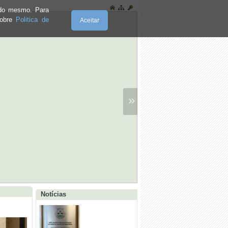
e do mesmo. Para
sobre
Politica de
Aceitar
»
·
Inauguração Obras de Ampliação e
Requalificação da Sede da Junta
Notícias