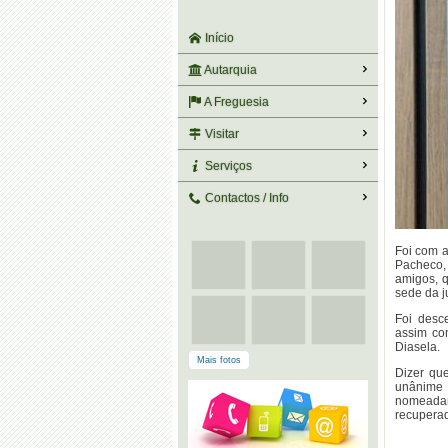
Início
Autarquia
A Freguesia
Visitar
Serviços
Contactos / Info
Foi com 
Pacheco,
amigos, 
sede da j
Foi desc
assim co
Diasela.
Mais fotos
Dizer qu
unânime 
nomeadam
recupera