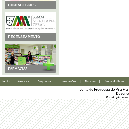
CONTACTE-NOS
RECENSEAMENTO
Início
|
Autarcas
|
Freguesia
|
Informações
|
Notícias
|
Mapa do Portal
Junta de Freguesia de Vila Fr
Desenvo
Portal optimiza