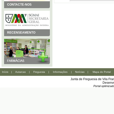
CONTACTE-NOS
RECENSEAMENTO
Início
|
Autarcas
|
Freguesia
|
Informações
|
Notícias
|
Mapa do Portal
Junta de Freguesia de Vila Fr
Desenvo
Portal optimiza