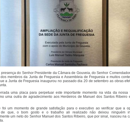
a presença do Senhor Presidente da Câmara de Gouveia, do Senhor Comendador
 dos membros da Junta de Freguesia e Assembleia de Freguesia e muitos conte
que a Junta de Freguesia inaugurou no passado dia 20 de setembro as obras efe
unta.
errada uma placa para perpetuar este importante momento na vida da nossa f
mo uma outra de agradecimento aos Herdeiros de Manuel dos Santos Ribeiro e
e foi um momento de grande satisfação para o executivo ao verificar que a op
de que, o bom gosto e o trabalho ali realizado não deixou ninguém ind
ente um neto do Senhor Manuel dos Santos Ribeiro, que por sinal, nasceu na c
da.