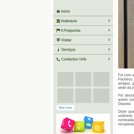
Início
Autarquia
A Freguesia
Visitar
Serviços
Contactos / Info
Foi com 
Pacheco,
amigos, 
sede da j
Foi desc
assim co
Diasela.
Mais fotos
Dizer qu
unânime 
nomeadam
recupera