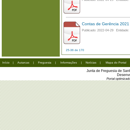
Contas de Gerência 2021 
Publicado: 2022-04-29 Entidade:
25-36 de 170
Início
|
Autarcas
|
Freguesia
|
Informações
|
Notícias
|
Mapa do Portal
Junta de Freguesia de San
Desenvo
Portal optimiza