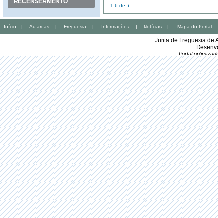
RECENSEAMENTO
1-6 de 6
Início
|
Autarcas
|
Freguesia
|
Informações
|
Notícias
|
Mapa do Portal
Junta de Freguesia de 
Desenvo
Portal optimiza