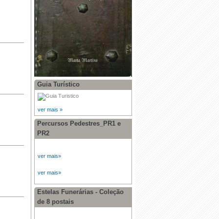
Guia Turístico
ver mais »
Percursos Pedestres_PR1 e
PR2
ver mais»
ver mais»
Estelas Funerárias - Coleção
de 8 postais