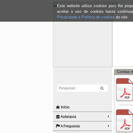
Este website utiliza cookies para lhe pr
aceitar o uso de cookies basta continu
Privacidade e Política de cookies
do site.
Contas d
Início
Autarquia
A Freguesia