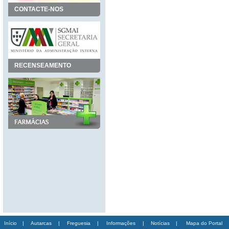
CONTACTE-NOS
RECENSEAMENTO
Início
|
Autarcas
|
Freguesia
|
Informações
|
Notícias
|
Mapa do Portal