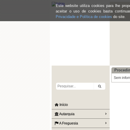
Este website utiliza cookies para lhe pr
aceitar o uso de cookies basta continu
Privacidade e Política de cookies
do site.
Procedi
Sem infor
Início
Autarquia
A Freguesia