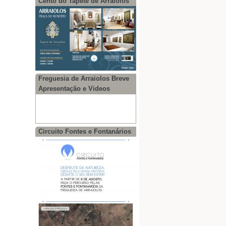
Cento do Tapete de Arraiolos
·
Edital - Assembleia de Freguesia
Freguesia de Arraiolos Breve
Apresentação e Videos
·
Boletim Informativo Nº19
Circuito Fontes e Fontanários