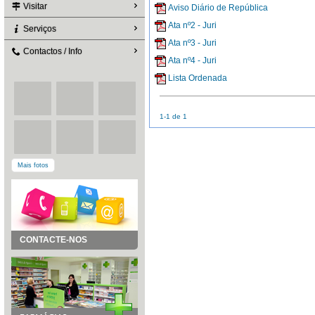
Visitar
Aviso Diário de República
Ata nº2 - Juri
Serviços
Ata nº3 - Juri
Contactos / Info
Ata nº4 - Juri
Lista Ordenada
1-1 de 1
Mais fotos
CONTACTE-NOS