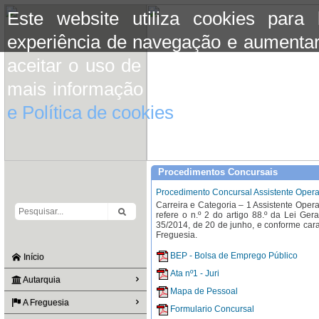
Este website utiliza cookies para
experiência de navegação e aumentar
aceitar o uso de cookies basta conti
mais informação consulte a informaç
e Política de cookies
do site.
Procedimentos Concursais
Procedimento Concursal Assistente Oper
Carreira e Categoria – 1 Assistente Oper
refere o n.º 2 do artigo 88.º da Lei Ge
35/2014, de 20 de junho, e conforme car
Freguesia.
BEP - Bolsa de Emprego Público
Início
Ata nº1 - Juri
Autarquia
Mapa de Pessoal
A Freguesia
Formulario Concursal