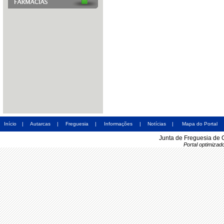
Início
|
Autarcas
|
Freguesia
|
Informações
|
Notícias
|
Mapa do Portal
Junta de Freguesia de 
Portal optimiza