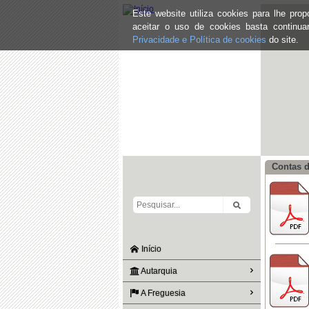
Este website utiliza cookies para lhe pr
aceitar o uso de cookies basta continu
Privacidade e Política de cookies
do site.
Contas d
Início
Autarquia
A Freguesia