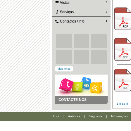
Visitar
Serviços
Contactos / Info
Mais fotos
CONTACTE-NOS
1-5 de 5
Início
|
Autarcas
|
Freguesia
|
Informações