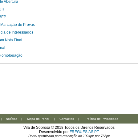
de Abertura
 DR
 BEP
 Marcação de Provas
cia de Interessados
om Nota Final
inal
 Homologação
|
Notícias
|
Mapa do Portal
|
Contactos
|
Política de Privacidade
Vila de Sobrosa © 2018 Todos os Direitos Reservados
Desenvolvido por
FREGUESIAS.PT
Portal optimizado para resolução de 1024px por 768px