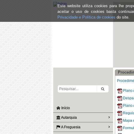
Este website utiliza cookies para lhe pr
aceitar o uso de cookies basta continu
Privacidade e Política de cookies
do site.
Procedi
Procedime
Plano 
Despa
Plano 
Início
Regula
Autarquia
Mapa 
A Freguesia
Formul