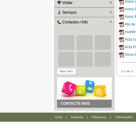
Aviso 
Visitar
Aviso
Serviços
Aviso
Contactos / Info
Ata de
Audiên
Acta c
Acta F
Aviso
1-1 de 1
Mais fotos
CONTACTE-NOS
Início
|
Autarcas
|
Freguesia
|
Informações