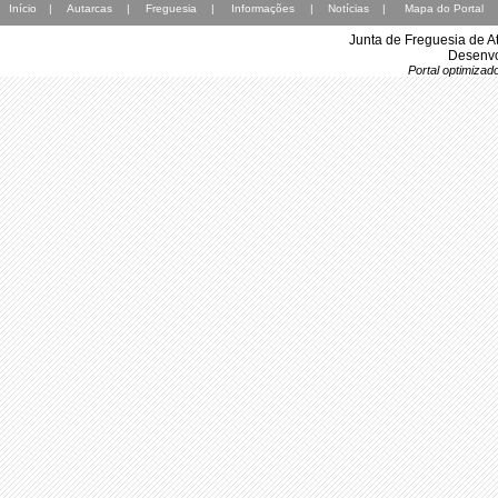
Início
|
Autarcas
|
Freguesia
|
Informações
|
Notícias
|
Mapa do Portal
Junta de Freguesia de A
Desenvo
Portal optimiza