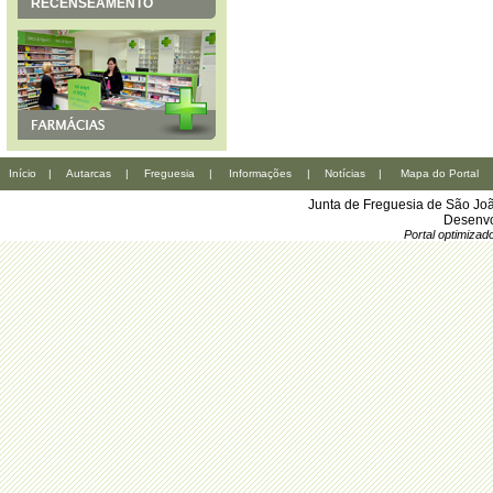
RECENSEAMENTO
Início
|
Autarcas
|
Freguesia
|
Informações
|
Notícias
|
Mapa do Portal
Junta de Freguesia de São Joã
Desenvo
Portal optimiza