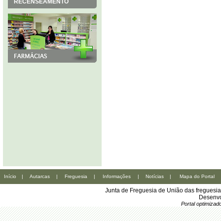
RECENSEAMENTO
Início
|
Autarcas
|
Freguesia
|
Informações
|
Notícias
|
Mapa do Portal
Junta de Freguesia de União das freguesi
Desenvo
Portal optimiza