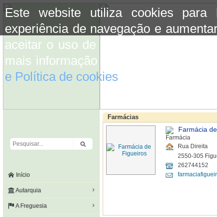
Este website utiliza cookies para
experiência de navegação e aumentar
aceitar o uso de cookies basta conti
mais informação consulte a informaç
e Política de cookies
do site.
Farmácias
Farmácia de
Rua Direita
2550-305 Figu
262744152
farmaciafigue
Início
Autarquia
A Freguesia