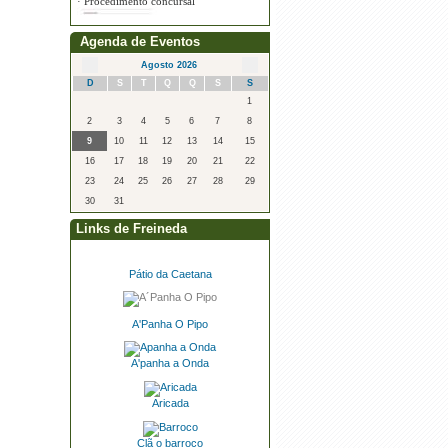
Agenda de Eventos
Agosto 2026
·
Procedimento concursal
D
S
T
Q
Q
S
S
1
2
3
4
5
6
7
8
9
10
11
12
13
14
15
16
17
18
19
20
21
22
23
24
25
26
27
28
29
30
31
Links de Freineda
Pátio da Caetana
A'Panha O Pipo
A'panha a Onda
Aricada
Clã o barroco