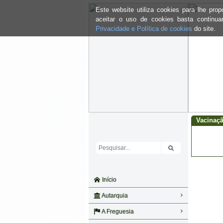
Este website utiliza cookies para lhe pr
aceitar o uso de cookies basta continu
Privacidade e Política de cookies
do site.
Vacinaç
Início
Autarquia
A Freguesia