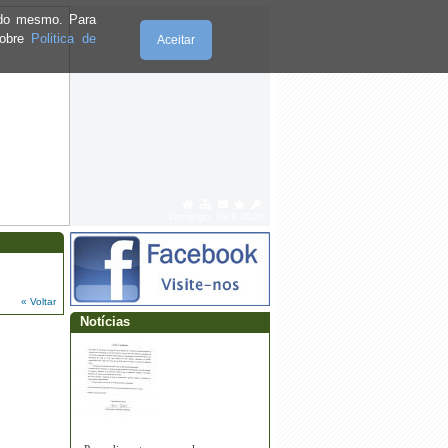
e do mesmo. Para
sobre
Politica de
Aceitar
Domingo, 09.8.2026
« Voltar
Notícias
·
📢 AVISO À POPULAÇÃO –
APLICAÇÃO DE HERBICIDA 📢