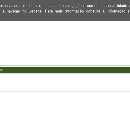
oporcionar uma melhor experiência de navegação e aumentar a usabilidad
ar a navegar no website. Para mais informação consulte a informação 
ão