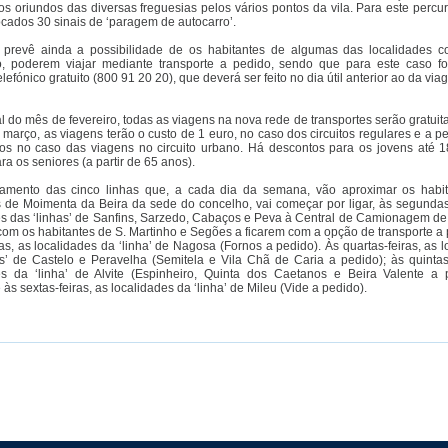
os oriundos das diversas freguesias pelos vários pontos da vila. Para este percu
ocados 30 sinais de ‘paragem de autocarro’.
 prevê ainda a possibilidade de os habitantes de algumas das localidades
, poderem viajar mediante transporte a pedido, sendo que para este caso fo
elefónico gratuito (800 91 20 20), que deverá ser feito no dia útil anterior ao da via
al do mês de fevereiro, todas as viagens na nova rede de transportes serão gratuit
e março, as viagens terão o custo de 1 euro, no caso dos circuitos regulares e a p
os no caso das viagens no circuito urbano. Há descontos para os jovens até 
ra os seniores (a partir de 65 anos).
amento das cinco linhas que, a cada dia da semana, vão aproximar os habi
s de Moimenta da Beira da sede do concelho, vai começar por ligar, às segundas-
es das ‘linhas’ de Sanfins, Sarzedo, Cabaços e Peva à Central de Camionagem d
com os habitantes de S. Martinho e Segões a ficarem com a opção de transporte a 
ras, as localidades da ‘linha’ de Nagosa (Fornos a pedido). Às quartas-feiras, as 
as’ de Castelo e Peravelha (Semitela e Vila Chã de Caria a pedido); às quintas-
es da ‘linha’ de Alvite (Espinheiro, Quinta dos Caetanos e Beira Valente a 
 às sextas-feiras, as localidades da ‘linha’ de Mileu (Vide a pedido).