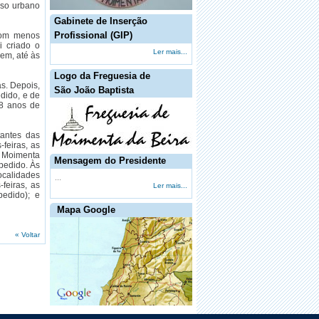
rso urbano
Gabinete de Inserção
Profissional (GIP)
 com menos
i criado o
Ler mais...
gem, até às
Logo da Freguesia de
as. Depois,
São João Baptista
edido, e de
18 anos de
tantes das
feiras, as
e Moimenta
Mensagem do Presidente
pedido. Às
localidades
...
feiras, as
Ler mais...
pedido); e
Mapa Google
« Voltar