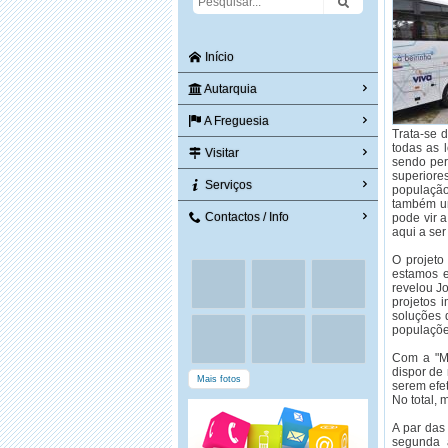
Início
Autarquia
A Freguesia
Trata-se 
todas as 
Visitar
sendo per
superiore
Serviços
população
também um
Contactos / Info
pode vir a
aqui a ser
O projeto
estamos e
revelou J
projetos 
soluções 
populaçõe
Com a "Mo
dispor de
Mais fotos
serem efe
No total, 
A par das
segunda a