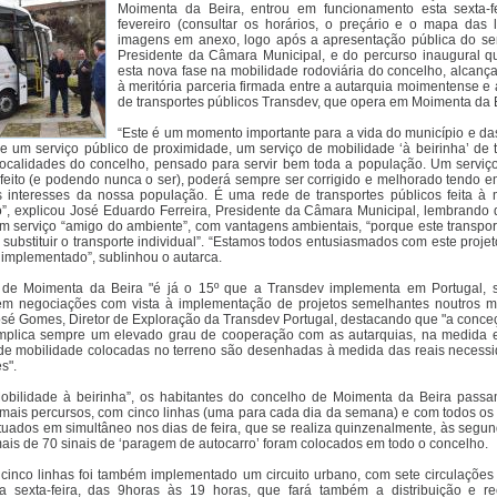
Moimenta da Beira, entrou em funcionamento esta sexta-f
fevereiro (consultar os horários, o preçário e o mapa das 
imagens em anexo, logo após a apresentação pública do ser
Presidente da Câmara Municipal, e do percurso inaugural q
esta nova fase na mobilidade rodoviária do concelho, alcanç
à meritória parceria firmada entre a autarquia moimentense e
de transportes públicos Transdev, que opera em Moimenta da 
“Este é um momento importante para a vida do município e da
de um serviço público de proximidade, um serviço de mobilidade ‘à beirinha’ de 
localidades do concelho, pensado para servir bem toda a população. Um serviç
feito (e podendo nunca o ser), poderá sempre ser corrigido e melhorado tendo e
s interesses da nossa população. É uma rede de transportes públicos feita à
”, explicou José Eduardo Ferreira, Presidente da Câmara Municipal, lembrando 
 serviço “amigo do ambiente”, com vantagens ambientais, “porque este transport
 substituir o transporte individual”. “Estamos todos entusiasmados com este proje
 implementado”, sublinhou o autarca.
 de Moimenta da Beira "é já o 15º que a Transdev implementa em Portugal,
m negociações com vista à implementação de projetos semelhantes noutros mu
osé Gomes, Diretor de Exploração da Transdev Portugal, destacando que "a conce
implica sempre um elevado grau de cooperação com as autarquias, na medida
de mobilidade colocadas no terreno são desenhadas à medida das reais necess
s".
bilidade à beirinha”, os habitantes do concelho de Moimenta da Beira pass
 mais percursos, com cinco linhas (uma para cada dia da semana) e com todos os c
tuados em simultâneo nos dias de feira, que se realiza quinzenalmente, às segund
mais de 70 sinais de ‘paragem de autocarro’ foram colocados em todo o concelho.
 cinco linhas foi também implementado um circuito urbano, com sete circulações 
 sexta-feira, das 9horas às 19 horas, que fará também a distribuição e r