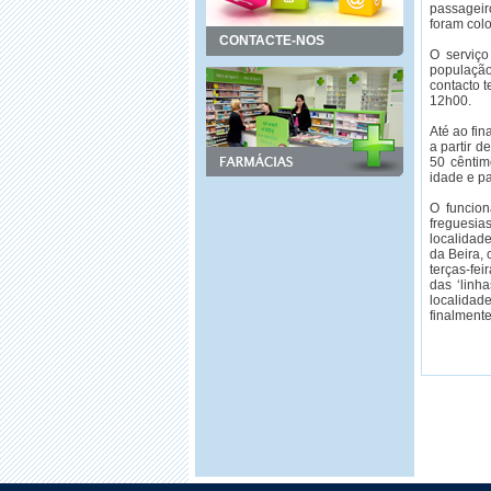
passageir
foram col
CONTACTE-NOS
O serviço
população
contacto t
12h00.
Até ao fin
a partir d
50 cêntim
idade e pa
O funcion
freguesia
localidad
da Beira, 
terças-fei
das ‘linh
localidad
finalmente