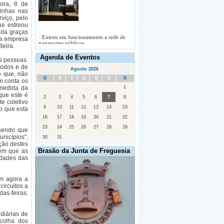
eira, 8 de
linhas nas
viço, pelo
ue estreou
ada graças
 a empresa
·
O executivo da junta de freguesia de
Beira.
Moimenta decreta dois dias de luto
Agenda de Eventos
s pessoas.
todos e de
Agosto 2026
o que, não
D
S
T
Q
Q
S
S
m conta os
 medida da
1
que este é
2
3
4
5
6
7
8
e coletivo
·
Shutter Down trazem fúria "hard rock"
9
10
11
12
13
14
15
to que está
pela primeira vez ao Porto
16
17
18
19
20
21
22
23
24
25
26
27
28
29
 sendo que
nicípios",
30
31
ção destes
Brasão da Junta de Freguesia
 em que as
idades das
am agora a
ircuitos a
as-feiras.
diárias de
ecolha dos