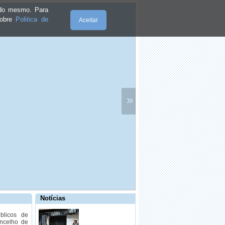
e do mesmo. Para
sobre
Politica de
Aceitar
·
Plano de Atividades e Orçamento
·
Orquestra CemNotas convidada para
concerto inédito
»
·
Noite de Fados no Auditório
Municipal, sábado, com entrada livre
·
PULVERIZAÇÃO DO HERBICIDA
Notícias
NOS CAMINHOS AGRÍCOLAS E
PÚBLICOS
blicos de
oncelho de