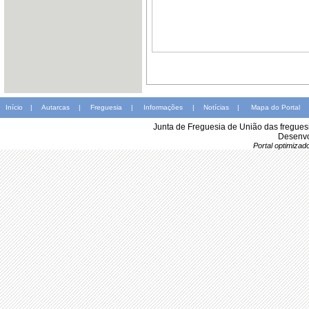
Início
|
Autarcas
|
Freguesia
|
Informações
|
Notícias
|
Mapa do Portal
Junta de Freguesia de União das fregues
Desenvo
Portal optimiza