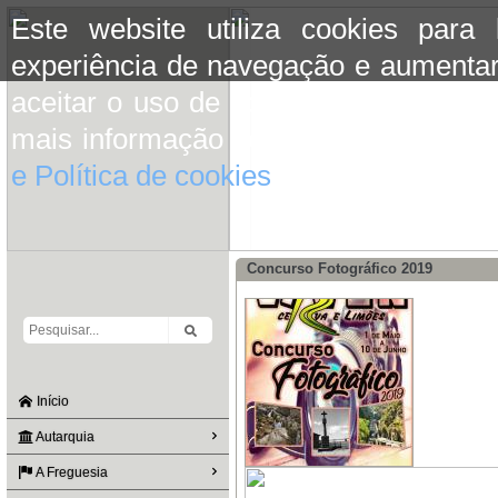
Este website utiliza cookies para
experiência de navegação e aumentar
aceitar o uso de cookies basta conti
mais informação consulte a informaç
e Política de cookies
do site.
Concurso Fotográfico 2019
Início
Autarquia
A Freguesia