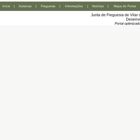
Início
|
Autarcas
|
Freguesia
|
Informações
|
Notícias
|
Mapa do Portal
Junta de Freguesia de Vilar
Desenvo
Portal optimiza