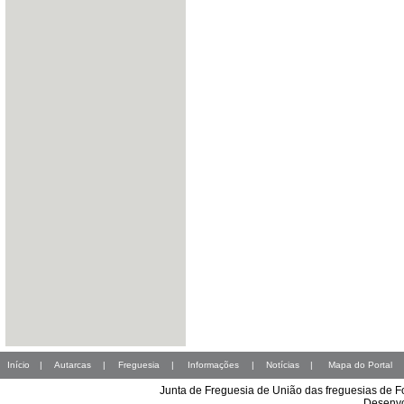
Início
|
Autarcas
|
Freguesia
|
Informações
|
Notícias
|
Mapa do Portal
Junta de Freguesia de União das freguesias de 
Desenvo