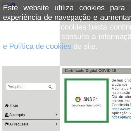
Este website utiliza cookies para
experiência de navegação e aumentar
aceitar o uso de cookies basta conti
mais informação consulte a informaç
e Política de cookies
do site.
Certificado Digital COVID-19
Se tem difi
ajudamos!
A Junta de 
na emissão d
Dia de aten
entrem em c
Certificado D
Início
https://www.
Aplicação 
Autarquia
https://play
A Freguesia