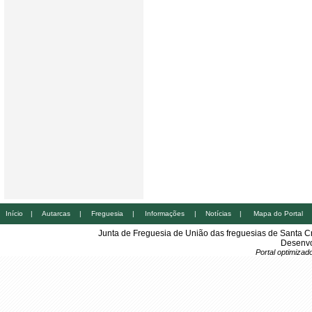
Início
|
Autarcas
|
Freguesia
|
Informações
|
Notícias
|
Mapa do Portal
Junta de Freguesia de União das freguesias de Santa 
Desenvo
Portal optimiza