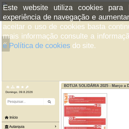
Este website utiliza cookies para
experiência de navegação e aumentar
aceitar o uso de cookies basta conti
mais informação consulte a informaç
«
e Política de cookies
do site.
BOTIJA SOLIDÁRIA 2025 - Março a 
Domingo, 09.8.2026
Início
Autarquia