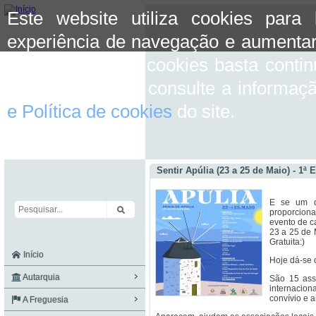
Este website utiliza cookies para
experiência de navegação e aumentar
aceitar o uso de cookies basta conti
mais informação consulte a informaç
e Política de cookies
do site.
Sentir Apúlia (23 a 25 de Maio) - 1ª 
E se um d
proporciona
evento de ca
23 a 25 de
Gratuita:)
Início
Hoje dá-se 
Autarquia
São 15 asso
internacion
convívio e 
A Freguesia