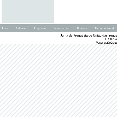
Início
|
Autarcas
|
Freguesia
|
Informações
|
Notícias
|
Mapa do Portal
Junta de Freguesia de União das fregu
Desenvo
Portal optimiza