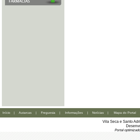
Início
|
Autarcas
|
Freguesia
|
Informações
|
Notícias
|
Mapa do Portal
Vila Seca e Santo Ad
Desenvo
Portal optimiza