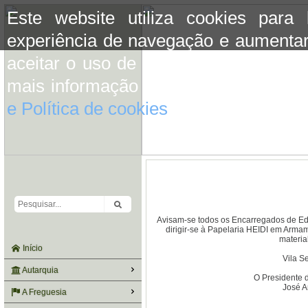
Este website utiliza cookies para
experiência de navegação e aumentar
aceitar o uso de cookies basta conti
mais informação consulte a informaç
e Política de cookies
do site.
Avisam-se todos os Encarregados de Ed
dirigir-se à Papelaria HEIDI em Arma
materia
Início
Vila S
Autarquia
O Presidente 
José A
A Freguesia