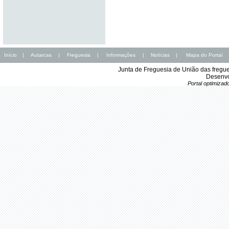
Início
|
Autarcas
|
Freguesia
|
Informações
|
Notícias
|
Mapa do Portal
Junta de Freguesia de União das fregu
Desenvo
Portal optimiza