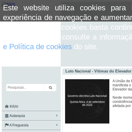
Este website utiliza cookies para
experiência de navegação e aumentar
aceitar o uso de cookies basta conti
mais informação consulte a informaç
e Política de cookies
do site.
Luto Nacional - Vitimas do Elevador
A União de 
manifesta o
Elevador da
Neste momen
condolência
afetada por 
Início
Autarquia
A Freguesia