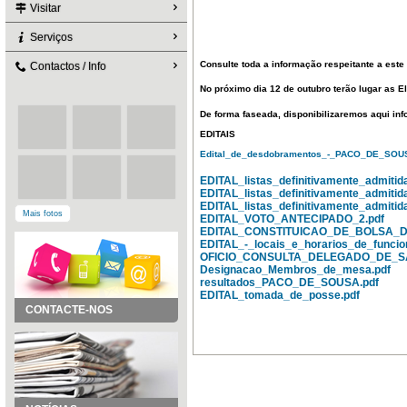
Visitar
Serviços
Consulte toda a informação respeitante a este a
Contactos / Info
No próximo dia 12 de outubro terão lugar as E
De forma faseada, disponibilizaremos aqui info
EDITAIS
Edital_de_desdobramentos_-_PACO_DE_SOUS
EDITAL_listas_definitivamente_admiti
EDITAL_listas_definitivamente_admiti
EDITAL_listas_definitivamente_admi
Mais fotos
EDITAL_VOTO_ANTECIPADO_2.pdf
EDITAL_CONSTITUICAO_DE_BOLSA_D
EDITAL_-_locais_e_horarios_de_funcio
OFICIO_CONSULTA_DELEGADO_DE_SA
Designacao_Membros_de_mesa.pdf
resultados_PACO_DE_SOUSA.pdf
EDITAL_tomada_de_posse.pdf
CONTACTE-NOS