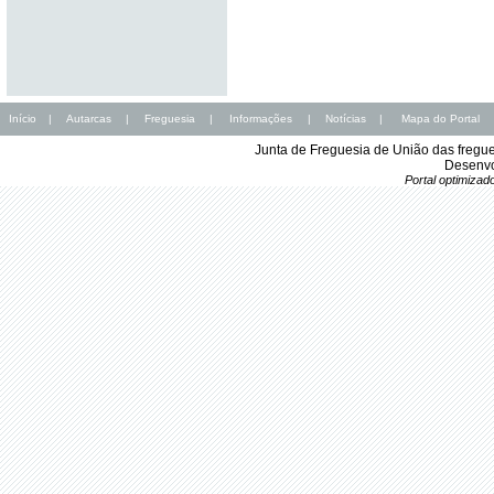
Início
|
Autarcas
|
Freguesia
|
Informações
|
Notícias
|
Mapa do Portal
Junta de Freguesia de União das fregu
Desenvo
Portal optimiza