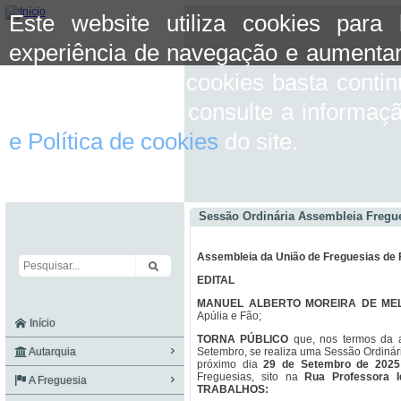
Este website utiliza cookies para
experiência de navegação e aumentar
aceitar o uso de cookies basta conti
mais informação consulte a informaç
e Política de cookies
do site.
Sessão Ordinária Assembleia Fregu
Assembleia da União de Freguesias de 
EDITAL
MANUEL ALBERTO MOREIRA DE ME
Apúlia e Fão;
Início
TORNA PÚBLICO
que, nos termos da a
Autarquia
Setembro, se realiza uma Sessão Ordinár
próximo dia
29 de Setembro de 2025
Freguesias, sito na
Rua Professora I
A Freguesia
TRABALHOS: