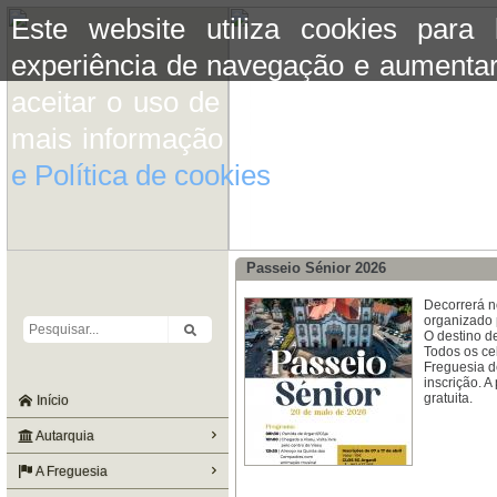
Este website utiliza cookies para
experiência de navegação e aumentar
aceitar o uso de cookies basta conti
mais informação consulte a informaç
e Política de cookies
do site.
Passeio Sénior 2026
Decorrerá n
organizado 
O destino d
Todos os ce
Freguesia de
inscrição. A
gratuita.
Início
Autarquia
A Freguesia