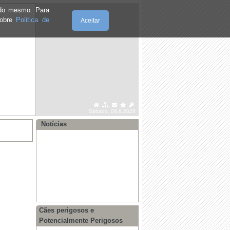
·
Edital 40/26 Estatuto do Dirigente
Associativo
e do mesmo. Para
sobre
Politica de
Aceitar
·
Governo declara situação de alerta no
território continental
·
Alerta vermelho - saúde pública
·
Prevenção dos efeitos do calor
·
Edital Sessão Ordinária de 29 de
junho 2026
Sábado, 08.8.2026
·
Recomendações para dias de
Temperaturas Elevadas
Notícias
Cães perigosos e
Potencialmente Perigosos