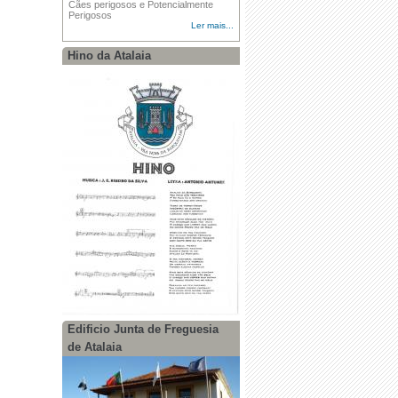
Cães perigosos e Potencialmente
Perigosos
Ler mais...
Hino da Atalaia
Edificio Junta de Freguesia
de Atalaia