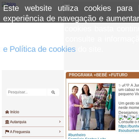
Este website utiliza cookies para
experiência de navegação e aumentar
aceitar o uso de cookies basta conti
mais informação consulte a informaç
e Política de cookies
do site.
PROGRAMA +BEBÉ +FUTURO
✨👶💛 A Jun
um cabaz no
pequeno Vic
Um gesto si
neste momen
Início
Desejamos m
Autarquia
Consulte o 
https://bunh
#soubunhei
A Freguesia
#bunheiro