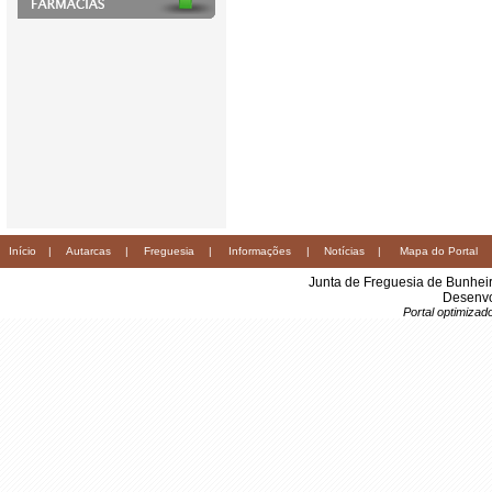
Início
|
Autarcas
|
Freguesia
|
Informações
|
Notícias
|
Mapa do Portal
Junta de Freguesia de Bunhei
Desenvo
Portal optimiza