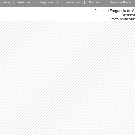
Início
|
Autarcas
|
Freguesia
|
Informações
|
Notícias
|
Mapa do Portal
Junta de Freguesia de A
Desenvo
Portal optimiza