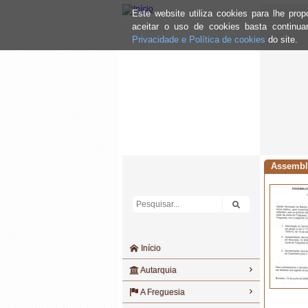
Este website utiliza cookies para lhe pr
aceitar o uso de cookies basta continu
Privacidade e Política de cookies
do site.
Assembl
Início
Autarquia
A Freguesia