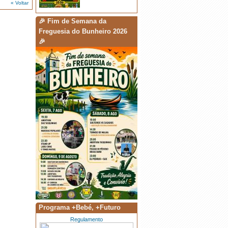
« Voltar
·
Fim de Semana da Freguesia do
Bunheiro
🎉 Fim de Semana da
Freguesia do Bunheiro 2026
🎉
·
Está de volta a 6.ª Edição da Corrida
de Carrinhos de Mão! 🛞🏃
·
Solteiros vs Casados
·
Torneio de Malha - 8/Ago
Programa +Bebé, +Futuro
Regulamento