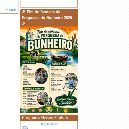
« Voltar
🎉 Fim de Semana da
Freguesia do Bunheiro 2026
🎉
·
Solteiros vs Casados
·
Torneio de Malha - 8/Ago
·
🎉 Fim de Semana da Freguesia do
Bunheiro 2026 🎉
Programa +Bebé, +Futuro
Regulamento