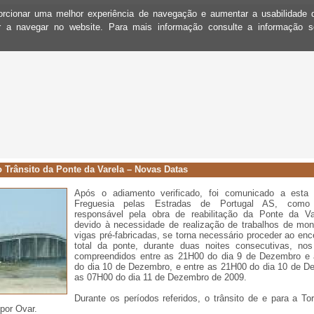
oporcionar uma melhor experiência de navegação e aumentar a usabilidad
ar a navegar no website. Para mais informação consulte a informação 
 Trânsito da Ponte da Varela – Novas Datas
Após o adiamento verificado, foi comunicado a esta
Freguesia pelas Estradas de Portugal AS, como 
responsável pela obra de reabilitação da Ponte da Va
devido à necessidade de realização de trabalhos de mo
vigas pré-fabricadas, se torna necessário proceder ao en
total da ponte, durante duas noites consecutivas, nos
compreendidos entre as 21H00 do dia 9 de Dezembro e
do dia 10 de Dezembro, e entre as 21H00 do dia 10 de D
as 07H00 do dia 11 de Dezembro de 2009.
Durante os períodos referidos, o trânsito de e para a Tor
por Ovar.