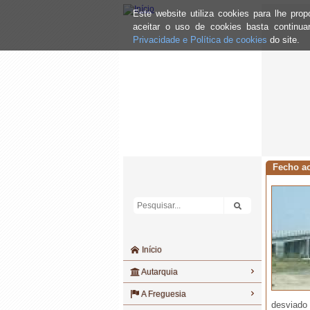
Este website utiliza cookies para lhe pr
aceitar o uso de cookies basta continu
Privacidade e Política de cookies
do site.
Fecho ao
Início
Autarquia
A Freguesia
desviado 