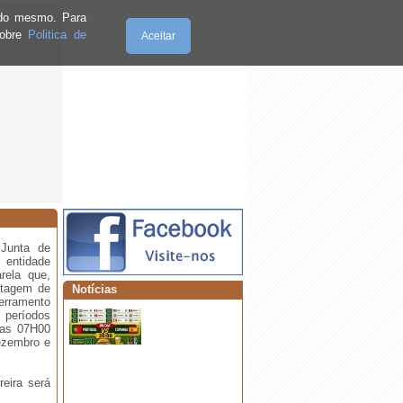
e do mesmo. Para
sobre
Politica de
Aceitar
·
⚠️ AVISO - INTERRUPÇÃO
ABASTECIMENTO ÁGUA
Sexta-Feira, 07.8.2026
 Junta de
entidade
·
Fim de Semana da Freguesia do
rela que,
Bunheiro
ntagem de
Notícias
cerramento
 períodos
 as 07H00
ezembro e
reira será
·
Está de volta a 6.ª Edição da Corrida
de Carrinhos de Mão! 🛞🏃